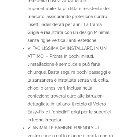
rete della nostra zanzariera è
Impenetrabile, la più fitta e resistente del
mercato, assicurando protezione contro
insetti indesiderati per anni! La trama
Grigia è realizzata con un design Minimal
senza righe verticali anti-estetiche.
✔ FACILISSIMA DA INSTALLARE, IN UN
ATTIMO! – Pronta in pochi minuti,
l’installazione è semplice e può farla
chiunque. Basta seguire pochi passaggi e
la zanzariera è installata senza viti, colla,
chiodi o arnesi vari. Inclusa nella
confezione troverai oltre alle istruzioni
dettagliate in italiano, il rotolo di Velcro
Easy-Fix e i “chiodini” grigi per le superfici
in legno irregolari.
✔ ANIMALI E BAMBINI FRIENDLY – Il
vostro cane o gatto piange e gratta contro