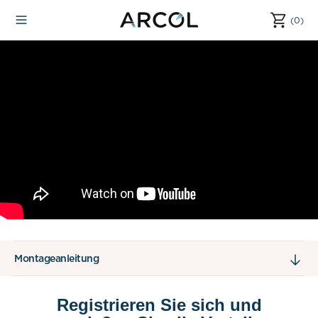
s
(0)
(0)
p
ri
n
g
e
n
Montageanleitung
Registrieren Sie sich und