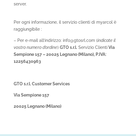
server.
Per ogni informazione, il servizio clienti di myarcol è
raggiungibile :
– Per e-mail all’indirizzo: info@gtosrl.com (
indicate il
vostro numero d’ordine
)
GTO s.r.l.
Servizio Clienti
Via
Sempione 157 – 20025 Legnano (Milano), P.IVA:
12256430963
GTO s.r.l.
Customer Services
Via Sempione 157
20025 Legnano (Milano)