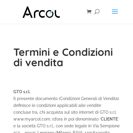
Termini e Condizioni
di vendita
GTO s.r.l.
Il presente documento (Condizioni Generali di Vendita)
definisce le condizioni applicabili alle vendite
concluse tra, chi acquista sul sito internet di GTO s.r.l.
www.myarcol.com, (d’ora in poi denominato ‘
CLIENTE
’
e la società GTO s.r.l., con sede legale in Via Sempione
157 – 20025 Legnano (Milano), P.IVA: 12256430963,