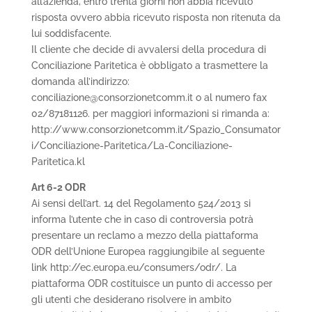
all’azienda, entro trenta giorni non abbia ricevuto
risposta ovvero abbia ricevuto risposta non ritenuta da
lui soddisfacente.
Il cliente che decide di avvalersi della procedura di
Conciliazione Paritetica è obbligato a trasmettere la
domanda all’indirizzo:
conciliazione@consorzionetcomm.it o al numero fax
02/87181126. per maggiori informazioni si rimanda a:
http://www.consorzionetcomm.it/Spazio_Consumator
i/Conciliazione-Paritetica/La-Conciliazione-
Paritetica.kl
Art 6-2 ODR
Ai sensi dell’art. 14 del Regolamento 524/2013 si
informa l’utente che in caso di controversia potrà
presentare un reclamo a mezzo della piattaforma
ODR dell’Unione Europea raggiungibile al seguente
link http://ec.europa.eu/consumers/odr/. La
piattaforma ODR costituisce un punto di accesso per
gli utenti che desiderano risolvere in ambito