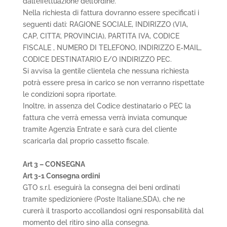
dall’effettuazione dell’ordine.
Nella richiesta di fattura dovranno essere specificati i
seguenti dati: RAGIONE SOCIALE, INDIRIZZO (VIA,
CAP, CITTA’, PROVINCIA), PARTITA IVA, CODICE
FISCALE , NUMERO DI TELEFONO, INDIRIZZO E-MAIL,
CODICE DESTINATARIO E/O INDIRIZZO PEC.
Si avvisa la gentile clientela che nessuna richiesta
potrà essere presa in carico se non verranno rispettate
le condizioni sopra riportate.
Inoltre, in assenza del Codice destinatario o PEC la
fattura che verrà emessa verrà inviata comunque
tramite Agenzia Entrate e sarà cura del cliente
scaricarla dal proprio cassetto fiscale.
Art 3 – CONSEGNA
Art 3-1 Consegna ordini
GTO s.r.l. eseguirà la consegna dei beni ordinati
tramite spedizioniere (Poste Italiane,SDA), che ne
curerà il trasporto accollandosi ogni responsabilità dal
momento del ritiro sino alla consegna.