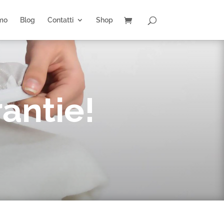
amo
Blog
Contatti
Shop
rantie!