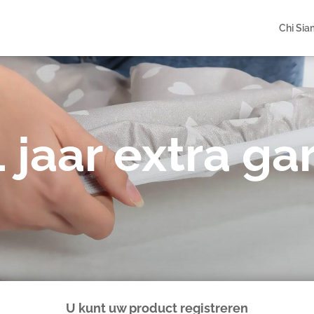
Chi Si
1 jaar extra ga
U kunt uw product registreren